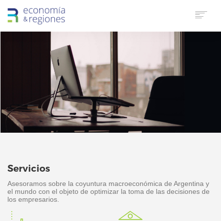
HOME
SOBRE E&R
SERVICIOS
LINKS UTILES
CONTACTO
IDIOMA
SUSCRIPTORES
SEARCH
Servicios
Asesoramos sobre la coyuntura macroeconómica de Argentina y
el mundo con el objeto de optimizar la toma de las decisiones de
los empresarios.